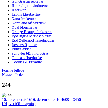
Gul Gråsten æbletræ
Himrod grøn vindruetræ
Is fersken
Lapins kirsebærtræ
Nana ferskentræ
Northland blåbærbusk
Opal blommetræ
Orange Beauty abrikostræ
Rød Ingrid Marie æbletræ
Rød Zellernød hasselnødtræ
Røsnæs fignetræ
Ruth’s æbler
Schuyler blå vindruetræ
Titania solbærbuske
Cookies & Privatliv
Forrige billede
Næste billede
244
Udgivet
Faktisk
16. december 2016
16. december 2016
4608 × 3456
Indlægsnavigation
størrelse
Udgivet i
Øl smagning