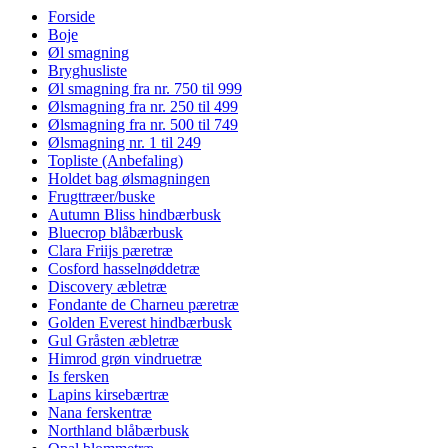
Forside
Boje
Øl smagning
Bryghusliste
Øl smagning fra nr. 750 til 999
Ølsmagning fra nr. 250 til 499
Ølsmagning fra nr. 500 til 749
Ølsmagning nr. 1 til 249
Topliste (Anbefaling)
Holdet bag ølsmagningen
Frugttræer/buske
Autumn Bliss hindbærbusk
Bluecrop blåbærbusk
Clara Friijs pæretræ
Cosford hasselnøddetræ
Discovery æbletræ
Fondante de Charneu pæretræ
Golden Everest hindbærbusk
Gul Gråsten æbletræ
Himrod grøn vindruetræ
Is fersken
Lapins kirsebærtræ
Nana ferskentræ
Northland blåbærbusk