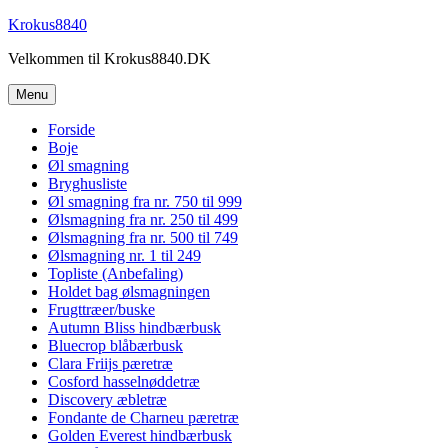
Videre
Krokus8840
til
Velkommen til Krokus8840.DK
indhold
Menu
Forside
Boje
Øl smagning
Bryghusliste
Øl smagning fra nr. 750 til 999
Ølsmagning fra nr. 250 til 499
Ølsmagning fra nr. 500 til 749
Ølsmagning nr. 1 til 249
Topliste (Anbefaling)
Holdet bag ølsmagningen
Frugttræer/buske
Autumn Bliss hindbærbusk
Bluecrop blåbærbusk
Clara Friijs pæretræ
Cosford hasselnøddetræ
Discovery æbletræ
Fondante de Charneu pæretræ
Golden Everest hindbærbusk