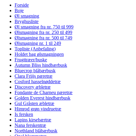
Forside
Boje
Øl smagning
Bryghusliste
Øl smagning fra nr. 750 til 999
Ølsmagning fra nr. 250 til 499
Ølsmagning fra nr. 500 til 749
Ølsmagning nr. 1 til 249
Topliste (Anbefaling)
Holdet bag ølsmagningen
Frugttræer/buske
Autumn Bliss hindbærbusk
Bluecrop blåbærbusk
Clara Friijs pæretræ
Cosford hasselnøddetræ
Discovery æbletræ
Fondante de Charneu pæretræ
Golden Everest hindbærbusk
Gul Gråsten æbletræ
Himrod grøn vindruetræ
Is fersken
Lapins kirsebærtræ
Nana ferskentræ
Northland blåbærbusk