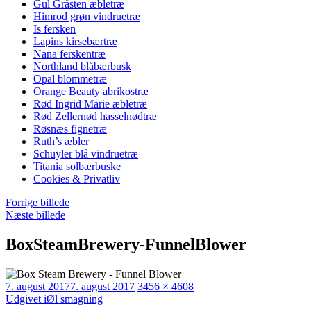
Gul Gråsten æbletræ
Himrod grøn vindruetræ
Is fersken
Lapins kirsebærtræ
Nana ferskentræ
Northland blåbærbusk
Opal blommetræ
Orange Beauty abrikostræ
Rød Ingrid Marie æbletræ
Rød Zellernød hasselnødtræ
Røsnæs fignetræ
Ruth’s æbler
Schuyler blå vindruetræ
Titania solbærbuske
Cookies & Privatliv
Forrige billede
Næste billede
BoxSteamBrewery-FunnelBlower
Udgivet
Faktisk
7. august 2017
7. august 2017
3456 × 4608
Indlægsnavigation
størrelse
Udgivet i
Øl smagning