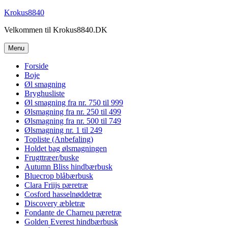
Videre
Krokus8840
til
Velkommen til Krokus8840.DK
indhold
Menu
Forside
Boje
Øl smagning
Bryghusliste
Øl smagning fra nr. 750 til 999
Ølsmagning fra nr. 250 til 499
Ølsmagning fra nr. 500 til 749
Ølsmagning nr. 1 til 249
Topliste (Anbefaling)
Holdet bag ølsmagningen
Frugttræer/buske
Autumn Bliss hindbærbusk
Bluecrop blåbærbusk
Clara Friijs pæretræ
Cosford hasselnøddetræ
Discovery æbletræ
Fondante de Charneu pæretræ
Golden Everest hindbærbusk