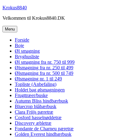
Videre
Krokus8840
til
Velkommen til Krokus8840.DK
indhold
Menu
Forside
Boje
Øl smagning
Bryghusliste
Øl smagning fra nr. 750 til 999
Ølsmagning fra nr. 250 til 499
Ølsmagning fra nr. 500 til 749
Ølsmagning nr. 1 til 249
Topliste (Anbefaling)
Holdet bag ølsmagningen
Frugttræer/buske
Autumn Bliss hindbærbusk
Bluecrop blåbærbusk
Clara Friijs pæretræ
Cosford hasselnøddetræ
Discovery æbletræ
Fondante de Charneu pæretræ
Golden Everest hindbærbusk