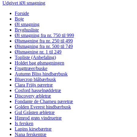
Indlægsnavigation
størrelse
Udgivet i
Øl smagning
Forside
Boje
Øl smagning
Bryghusliste
Øl smagning fra nr. 750 til 999
Ølsmagning fra nr. 250 til 499
Ølsmagning fra nr. 500 til 749
Ølsmagning nr. 1 til 249
Topliste (Anbefaling)
Holdet bag ølsmagningen
Frugttræer/buske
Autumn Bliss hindbærbusk
Bluecrop blåbærbusk
Clara Friijs pæretræ
Cosford hasselnøddetræ
Discovery æbletræ
Fondante de Charneu pæretræ
Golden Everest hindbærbusk
Gul Gråsten æbletræ
Himrod grøn vindruetræ
Is fersken
Lapins kirsebærtræ
Nana ferskentræ