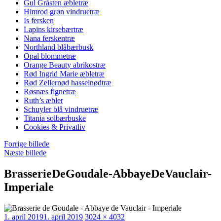
Gul Gråsten æbletræ
Himrod grøn vindruetræ
Is fersken
Lapins kirsebærtræ
Nana ferskentræ
Northland blåbærbusk
Opal blommetræ
Orange Beauty abrikostræ
Rød Ingrid Marie æbletræ
Rød Zellernød hasselnødtræ
Røsnæs fignetræ
Ruth’s æbler
Schuyler blå vindruetræ
Titania solbærbuske
Cookies & Privatliv
Forrige billede
Næste billede
BrasserieDeGoudale-AbbayeDeVauclair-
Imperiale
Udgivet
Faktisk
1. april 2019
1. april 2019
3024 × 4032