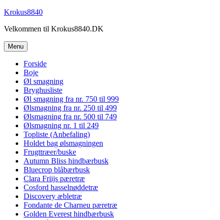
Videre
Krokus8840
til
Velkommen til Krokus8840.DK
indhold
Menu
Forside
Boje
Øl smagning
Bryghusliste
Øl smagning fra nr. 750 til 999
Ølsmagning fra nr. 250 til 499
Ølsmagning fra nr. 500 til 749
Ølsmagning nr. 1 til 249
Topliste (Anbefaling)
Holdet bag ølsmagningen
Frugttræer/buske
Autumn Bliss hindbærbusk
Bluecrop blåbærbusk
Clara Friijs pæretræ
Cosford hasselnøddetræ
Discovery æbletræ
Fondante de Charneu pæretræ
Golden Everest hindbærbusk