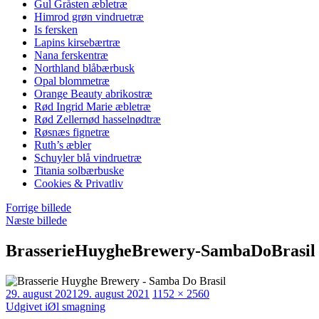
Gul Gråsten æbletræ
Himrod grøn vindruetræ
Is fersken
Lapins kirsebærtræ
Nana ferskentræ
Northland blåbærbusk
Opal blommetræ
Orange Beauty abrikostræ
Rød Ingrid Marie æbletræ
Rød Zellernød hasselnødtræ
Røsnæs fignetræ
Ruth’s æbler
Schuyler blå vindruetræ
Titania solbærbuske
Cookies & Privatliv
Forrige billede
Næste billede
BrasserieHuygheBrewery-SambaDoBrasil
Udgivet
Faktisk
29. august 2021
29. august 2021
1152 × 2560
Indlægsnavigation
størrelse
Udgivet i
Øl smagning