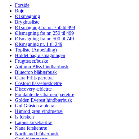
Forside
Boje
Øl smagning
Bryghusliste
Øl smagning fra nr. 750 til 999
Ølsmagning fra nr. 250 til 499
Ølsmagning fra nr. 500 til 749
Ølsmagning nr. 1 til 249
Topliste (Anbefaling)
Holdet bag ølsmagningen
Frugttræer/buske
Autumn Bliss hindbærbusk
Bluecrop blåbærbusk
Clara Friijs pæretræ
Cosford hasselnøddetræ
Discovery æbletræ
Fondante de Charneu pæretræ
Golden Everest hindbærbusk
Gul Gråsten æbletræ
Himrod grøn vindruetræ
Is fersken
Lapins kirsebærtræ
Nana ferskentræ
Northland blåbærbusk