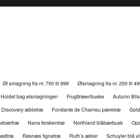
Øl smagning fra nr. 750 til 999
Ølsmagning fra nr. 250 til 4
Holdet bag ølsmagningen
Frugttræer/buske
Autumn Bli
Discovery æbletræ
Fondante de Charneu pæretræ
Gold
rsebærtræ
Nana ferskentræ
Northland blåbærbusk
Opa
nødtræ
Røsnæs fignetræ
Ruth’s æbler
Schuyler blå v