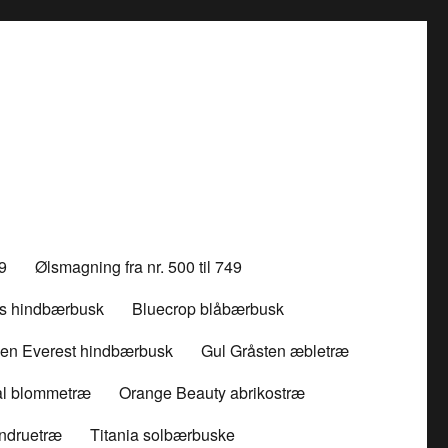
99
Ølsmagning fra nr. 500 til 749
ss hindbærbusk
Bluecrop blåbærbusk
en Everest hindbærbusk
Gul Gråsten æbletræ
l blommetræ
Orange Beauty abrikostræ
indruetræ
Titania solbærbuske