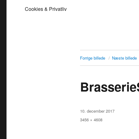
Cookies & Privatliv
Forrige billede
Næste billede
Brasserie
Udgivet
10. december 2017
Faktisk
3456 × 4608
størrelse