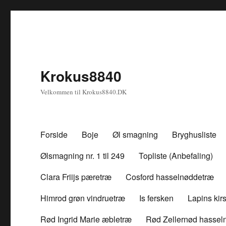
Krokus8840
Velkommen til Krokus8840.DK
Forside
Boje
Øl smagning
Bryghusliste
Ølsmagning nr. 1 til 249
Topliste (Anbefaling)
Clara Friijs pæretræ
Cosford hasselnøddetræ
Himrod grøn vindruetræ
Is fersken
Lapins ki
Rød Ingrid Marie æbletræ
Rød Zellernød hassel