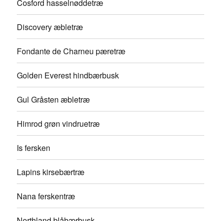
Cosford hasselnøddetræ
Discovery æbletræ
Fondante de Charneu pæretræ
Golden Everest hindbærbusk
Gul Gråsten æbletræ
Himrod grøn vindruetræ
Is fersken
Lapins kirsebærtræ
Nana ferskentræ
Northland blåbærbusk