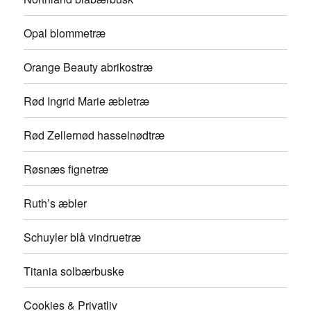
Opal blommetræ
Orange Beauty abrikostræ
Rød Ingrid Marie æbletræ
Rød Zellernød hasselnødtræ
Røsnæs fignetræ
Ruth’s æbler
Schuyler blå vindruetræ
Titania solbærbuske
Cookies & Privatliv