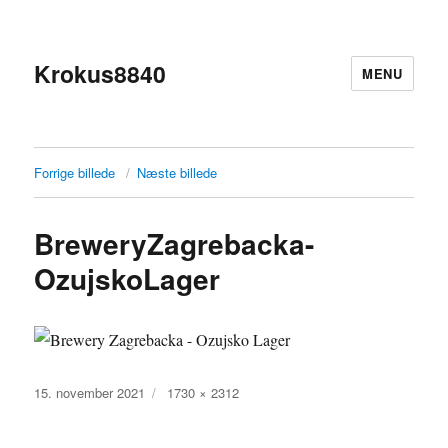
Krokus8840
MENU
Forrige billede
Næste billede
BreweryZagrebacka-
OzujskoLager
Udgivet
Faktisk
15. november 2021
1730 × 2312
størrelse