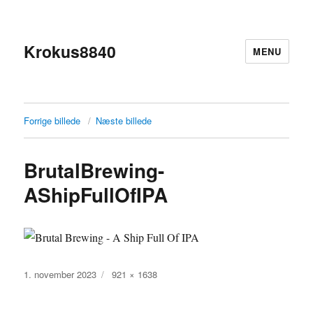
Krokus8840
MENU
Forrige billede
Næste billede
BrutalBrewing-
AShipFullOfIPA
Udgivet
Faktisk
1. november 2023
921 × 1638
størrelse