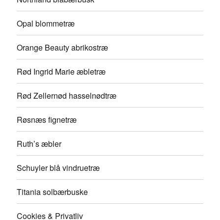
Opal blommetræ
Orange Beauty abrikostræ
Rød Ingrid Marie æbletræ
Rød Zellernød hasselnødtræ
Røsnæs fignetræ
Ruth’s æbler
Schuyler blå vindruetræ
Titania solbærbuske
Cookies & Privatliv