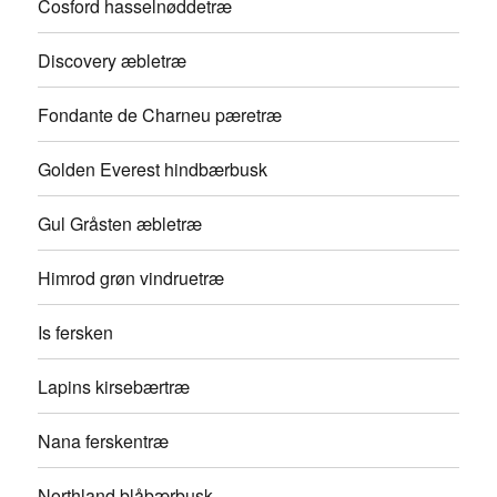
Cosford hasselnøddetræ
Discovery æbletræ
Fondante de Charneu pæretræ
Golden Everest hindbærbusk
Gul Gråsten æbletræ
Himrod grøn vindruetræ
Is fersken
Lapins kirsebærtræ
Nana ferskentræ
Northland blåbærbusk