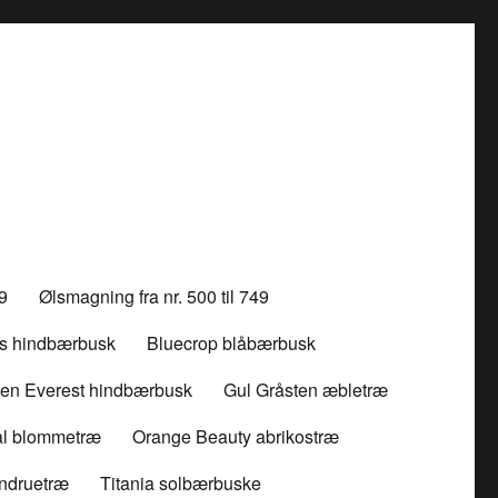
99
Ølsmagning fra nr. 500 til 749
ss hindbærbusk
Bluecrop blåbærbusk
en Everest hindbærbusk
Gul Gråsten æbletræ
l blommetræ
Orange Beauty abrikostræ
indruetræ
Titania solbærbuske