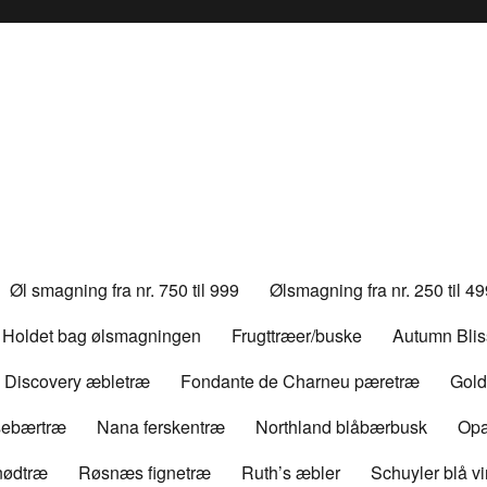
Øl smagning fra nr. 750 til 999
Ølsmagning fra nr. 250 til 4
Holdet bag ølsmagningen
Frugttræer/buske
Autumn Bli
Discovery æbletræ
Fondante de Charneu pæretræ
Gold
rsebærtræ
Nana ferskentræ
Northland blåbærbusk
Opa
nødtræ
Røsnæs fignetræ
Ruth’s æbler
Schuyler blå v