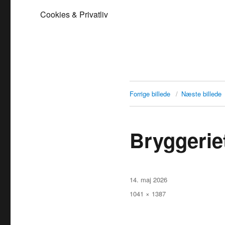
Cookies & Privatliv
Forrige billede
Næste billede
Bryggerie
Udgivet
14. maj 2026
Faktisk
1041 × 1387
størrelse