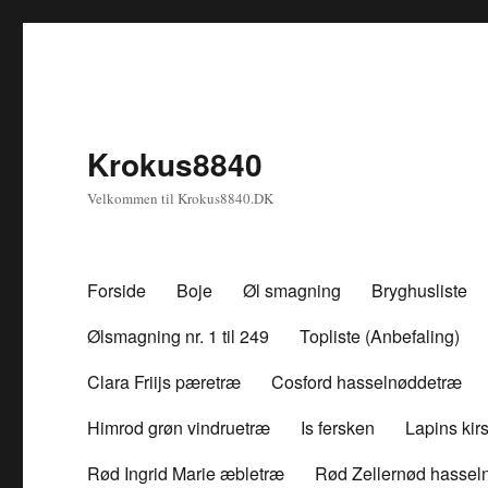
Krokus8840
Velkommen til Krokus8840.DK
Forside
Boje
Øl smagning
Bryghusliste
Ølsmagning nr. 1 til 249
Topliste (Anbefaling)
Clara Friijs pæretræ
Cosford hasselnøddetræ
Himrod grøn vindruetræ
Is fersken
Lapins ki
Rød Ingrid Marie æbletræ
Rød Zellernød hassel