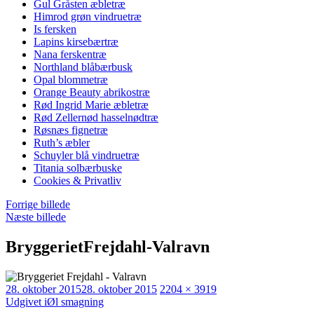
Gul Gråsten æbletræ
Himrod grøn vindruetræ
Is fersken
Lapins kirsebærtræ
Nana ferskentræ
Northland blåbærbusk
Opal blommetræ
Orange Beauty abrikostræ
Rød Ingrid Marie æbletræ
Rød Zellernød hasselnødtræ
Røsnæs fignetræ
Ruth’s æbler
Schuyler blå vindruetræ
Titania solbærbuske
Cookies & Privatliv
Forrige billede
Næste billede
BryggerietFrejdahl-Valravn
Udgivet
Faktisk
28. oktober 2015
28. oktober 2015
2204 × 3919
Indlægsnavigation
størrelse
Udgivet i
Øl smagning