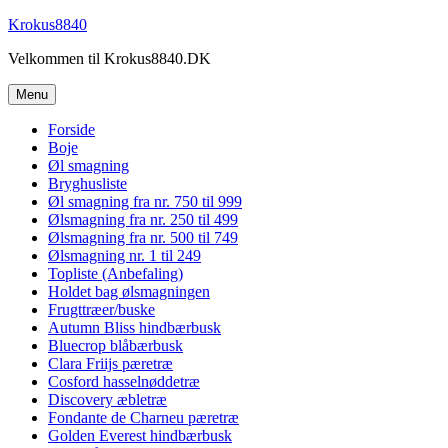
Videre
Krokus8840
til
Velkommen til Krokus8840.DK
indhold
Menu
Forside
Boje
Øl smagning
Bryghusliste
Øl smagning fra nr. 750 til 999
Ølsmagning fra nr. 250 til 499
Ølsmagning fra nr. 500 til 749
Ølsmagning nr. 1 til 249
Topliste (Anbefaling)
Holdet bag ølsmagningen
Frugttræer/buske
Autumn Bliss hindbærbusk
Bluecrop blåbærbusk
Clara Friijs pæretræ
Cosford hasselnøddetræ
Discovery æbletræ
Fondante de Charneu pæretræ
Golden Everest hindbærbusk