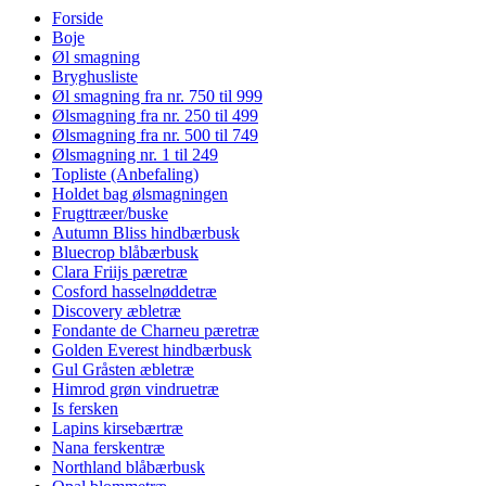
Forside
Boje
Øl smagning
Bryghusliste
Øl smagning fra nr. 750 til 999
Ølsmagning fra nr. 250 til 499
Ølsmagning fra nr. 500 til 749
Ølsmagning nr. 1 til 249
Topliste (Anbefaling)
Holdet bag ølsmagningen
Frugttræer/buske
Autumn Bliss hindbærbusk
Bluecrop blåbærbusk
Clara Friijs pæretræ
Cosford hasselnøddetræ
Discovery æbletræ
Fondante de Charneu pæretræ
Golden Everest hindbærbusk
Gul Gråsten æbletræ
Himrod grøn vindruetræ
Is fersken
Lapins kirsebærtræ
Nana ferskentræ
Northland blåbærbusk