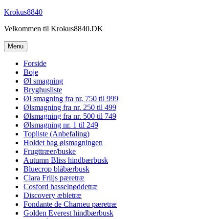
Videre
Krokus8840
til
Velkommen til Krokus8840.DK
indhold
Menu
Forside
Boje
Øl smagning
Bryghusliste
Øl smagning fra nr. 750 til 999
Ølsmagning fra nr. 250 til 499
Ølsmagning fra nr. 500 til 749
Ølsmagning nr. 1 til 249
Topliste (Anbefaling)
Holdet bag ølsmagningen
Frugttræer/buske
Autumn Bliss hindbærbusk
Bluecrop blåbærbusk
Clara Friijs pæretræ
Cosford hasselnøddetræ
Discovery æbletræ
Fondante de Charneu pæretræ
Golden Everest hindbærbusk