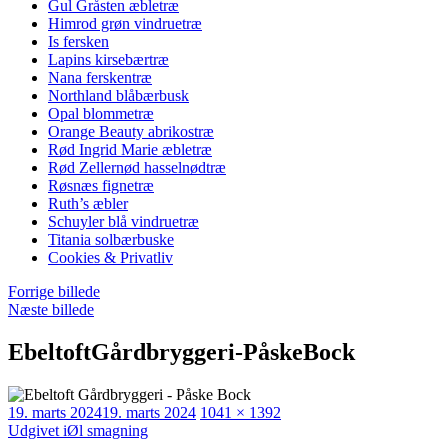
Gul Gråsten æbletræ
Himrod grøn vindruetræ
Is fersken
Lapins kirsebærtræ
Nana ferskentræ
Northland blåbærbusk
Opal blommetræ
Orange Beauty abrikostræ
Rød Ingrid Marie æbletræ
Rød Zellernød hasselnødtræ
Røsnæs fignetræ
Ruth’s æbler
Schuyler blå vindruetræ
Titania solbærbuske
Cookies & Privatliv
Forrige billede
Næste billede
EbeltoftGårdbryggeri-PåskeBock
Udgivet
Faktisk
19. marts 2024
19. marts 2024
1041 × 1392
Indlægsnavigation
størrelse
Udgivet i
Øl smagning