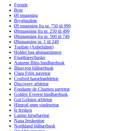
Forside
Boje
Øl smagning
Bryghusliste
Øl smagning fra nr. 750 til 999
Ølsmagning fra nr. 250 til 499
Ølsmagning fra nr. 500 til 749
Ølsmagning nr. 1 til 249
Topliste (Anbefaling)
Holdet bag ølsmagningen
Frugttræer/buske
Autumn Bliss hindbærbusk
Bluecrop blåbærbusk
Clara Friijs pæretræ
Cosford hasselnøddetræ
Discovery æbletræ
Fondante de Charneu pæretræ
Golden Everest hindbærbusk
Gul Gråsten æbletræ
Himrod grøn vindruetræ
Is fersken
Lapins kirsebærtræ
Nana ferskentræ
Northland blåbærbusk