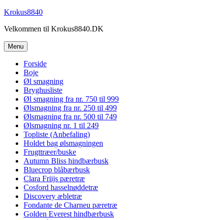
Videre
Krokus8840
til
Velkommen til Krokus8840.DK
indhold
Menu
Forside
Boje
Øl smagning
Bryghusliste
Øl smagning fra nr. 750 til 999
Ølsmagning fra nr. 250 til 499
Ølsmagning fra nr. 500 til 749
Ølsmagning nr. 1 til 249
Topliste (Anbefaling)
Holdet bag ølsmagningen
Frugttræer/buske
Autumn Bliss hindbærbusk
Bluecrop blåbærbusk
Clara Friijs pæretræ
Cosford hasselnøddetræ
Discovery æbletræ
Fondante de Charneu pæretræ
Golden Everest hindbærbusk