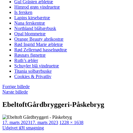
Gul Gråsten æbletræ
Himrod grøn vindruetræ
Is fersken
Lapins kirsebærtræ
Nana ferskentræ
Northland blåbærbusk
Opal blommetræ
Orange Beauty abrikostræ
Rød Ingrid Marie æbletræ
Rød Zellernød hasselnødtræ
Røsnæs fignetræ
Ruth’s æbler
Schuyler blå vindruetræ
Titania solbærbuske
Cookies & Privatliv
Forrige billede
Næste billede
EbeltoftGårdbryggeri-Påskebryg
Udgivet
Faktisk
17. marts 2023
17. marts 2023
1228 × 1638
Indlægsnavigation
størrelse
Udgivet i
Øl smagning