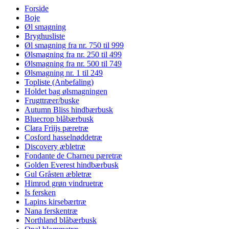
Forside
Boje
Øl smagning
Bryghusliste
Øl smagning fra nr. 750 til 999
Ølsmagning fra nr. 250 til 499
Ølsmagning fra nr. 500 til 749
Ølsmagning nr. 1 til 249
Topliste (Anbefaling)
Holdet bag ølsmagningen
Frugttræer/buske
Autumn Bliss hindbærbusk
Bluecrop blåbærbusk
Clara Friijs pæretræ
Cosford hasselnøddetræ
Discovery æbletræ
Fondante de Charneu pæretræ
Golden Everest hindbærbusk
Gul Gråsten æbletræ
Himrod grøn vindruetræ
Is fersken
Lapins kirsebærtræ
Nana ferskentræ
Northland blåbærbusk