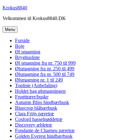
Videre
Krokus8840
til
Velkommen til Krokus8840.DK
indhold
Menu
Forside
Boje
Øl smagning
Bryghusliste
Øl smagning fra nr. 750 til 999
Ølsmagning fra nr. 250 til 499
Ølsmagning fra nr. 500 til 749
Ølsmagning nr. 1 til 249
Topliste (Anbefaling)
Holdet bag ølsmagningen
Frugttræer/buske
Autumn Bliss hindbærbusk
Bluecrop blåbærbusk
Clara Friijs pæretræ
Cosford hasselnøddetræ
Discovery æbletræ
Fondante de Charneu pæretræ
Golden Everest hindbærbusk