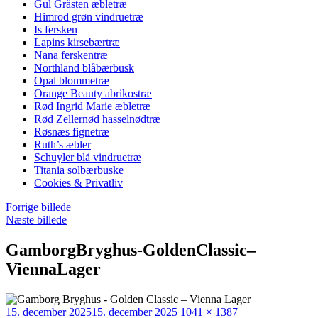
Gul Gråsten æbletræ
Himrod grøn vindruetræ
Is fersken
Lapins kirsebærtræ
Nana ferskentræ
Northland blåbærbusk
Opal blommetræ
Orange Beauty abrikostræ
Rød Ingrid Marie æbletræ
Rød Zellernød hasselnødtræ
Røsnæs fignetræ
Ruth’s æbler
Schuyler blå vindruetræ
Titania solbærbuske
Cookies & Privatliv
Forrige billede
Næste billede
GamborgBryghus-GoldenClassic–
ViennaLager
Udgivet
Faktisk
15. december 2025
15. december 2025
1041 × 1387