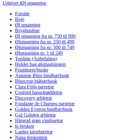
Indlægsnavigation
størrelse
Udgivet i
Øl smagning
Forside
Boje
Øl smagning
Bryghusliste
Øl smagning fra nr. 750 til 999
Ølsmagning fra nr. 250 til 499
Ølsmagning fra nr. 500 til 749
Ølsmagning nr. 1 til 249
Topliste (Anbefaling)
Holdet bag ølsmagningen
Frugttræer/buske
Autumn Bliss hindbærbusk
Bluecrop blåbærbusk
Clara Friijs pæretræ
Cosford hasselnøddetræ
Discovery æbletræ
Fondante de Charneu pæretræ
Golden Everest hindbærbusk
Gul Gråsten æbletræ
Himrod grøn vindruetræ
Is fersken
Lapins kirsebærtræ
Nana ferskentræ