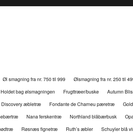
Øl smagning fra nr. 750 til 999
Ølsmagning fra nr. 250 til 4
Holdet bag ølsmagningen
Frugttræer/buske
Autumn Bli
Discovery æbletræ
Fondante de Charneu pæretræ
Gold
rsebærtræ
Nana ferskentræ
Northland blåbærbusk
Opa
nødtræ
Røsnæs fignetræ
Ruth’s æbler
Schuyler blå v