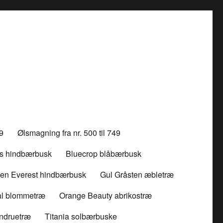
99
Ølsmagning fra nr. 500 til 749
ss hindbærbusk
Bluecrop blåbærbusk
en Everest hindbærbusk
Gul Gråsten æbletræ
l blommetræ
Orange Beauty abrikostræ
indruetræ
Titania solbærbuske