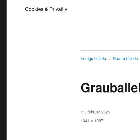
Cookies & Privatliv
Forrige billede
Næste billede
Grauball
Udgivet
11. februar 2025
Faktisk
1041 × 1387
størrelse