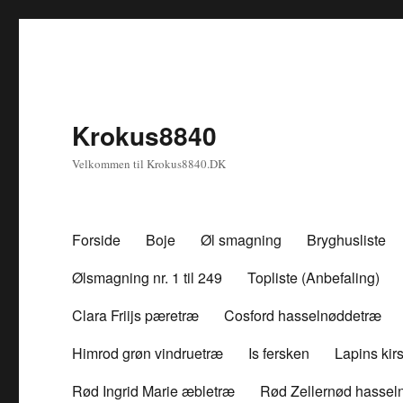
Krokus8840
Velkommen til Krokus8840.DK
Forside
Boje
Øl smagning
Bryghusliste
Ølsmagning nr. 1 til 249
Topliste (Anbefaling)
Clara Friijs pæretræ
Cosford hasselnøddetræ
Himrod grøn vindruetræ
Is fersken
Lapins ki
Rød Ingrid Marie æbletræ
Rød Zellernød hassel