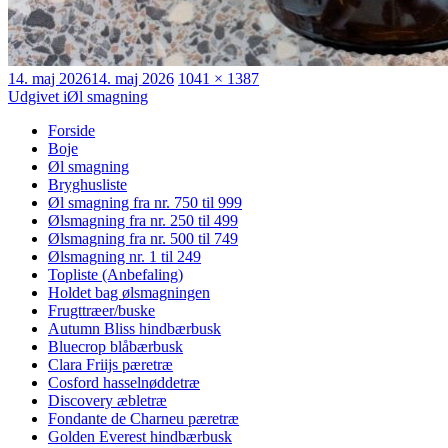
Udgivet
Faktisk
14. maj 2026
14. maj 2026
1041 × 1387
Indlægsnavigation
størrelse
Udgivet i
Øl smagning
Forside
Boje
Øl smagning
Bryghusliste
Øl smagning fra nr. 750 til 999
Ølsmagning fra nr. 250 til 499
Ølsmagning fra nr. 500 til 749
Ølsmagning nr. 1 til 249
Topliste (Anbefaling)
Holdet bag ølsmagningen
Frugttræer/buske
Autumn Bliss hindbærbusk
Bluecrop blåbærbusk
Clara Friijs pæretræ
Cosford hasselnøddetræ
Discovery æbletræ
Fondante de Charneu pæretræ
Golden Everest hindbærbusk