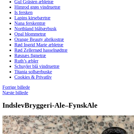
Gul Gråsten æbletræ
Himrod grøn vindruetræ
Is fersken
Lapins kirsebærtræ
Nana ferskentræ
Northland blåbærbusk
Opal blommetræ
Orange Beauty abrikostræ
Rød Ingrid Marie æbletræ
Rød Zellernød hasselnødtræ
Røsnæs fignetræ
Ruth’s æbler
Schuyler blå vindruetræ
Titania solbærbuske
Cookies & Privatliv
Forrige billede
Næste billede
IndslevBryggeri-Ale–FynskAle