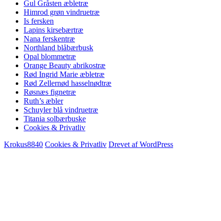
Gul Gråsten æbletræ
Himrod grøn vindruetræ
Is fersken
Lapins kirsebærtræ
Nana ferskentræ
Northland blåbærbusk
Opal blommetræ
Orange Beauty abrikostræ
Rød Ingrid Marie æbletræ
Rød Zellernød hasselnødtræ
Røsnæs fignetræ
Ruth’s æbler
Schuyler blå vindruetræ
Titania solbærbuske
Cookies & Privatliv
Krokus8840
Cookies & Privatliv
Drevet af WordPress