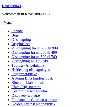
Videre
Krokus8840
til
Velkommen til Krokus8840.DK
indhold
Menu
Forside
Boje
Øl smagning
Bryghusliste
Øl smagning fra nr. 750 til 999
Ølsmagning fra nr. 250 til 499
Ølsmagning fra nr. 500 til 749
Ølsmagning nr. 1 til 249
Topliste (Anbefaling)
Holdet bag ølsmagningen
Frugttræer/buske
Autumn Bliss hindbærbusk
Bluecrop blåbærbusk
Clara Friijs pæretræ
Cosford hasselnøddetræ
Discovery æbletræ
Fondante de Charneu pæretræ
Golden Everest hindbærbusk