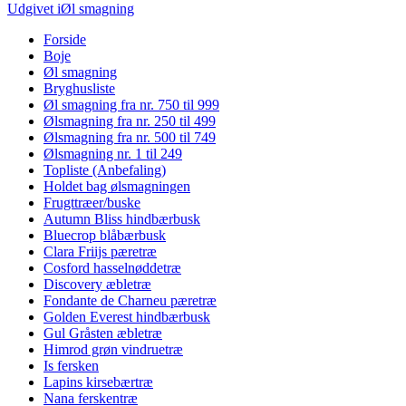
Indlægsnavigation
størrelse
Udgivet i
Øl smagning
Forside
Boje
Øl smagning
Bryghusliste
Øl smagning fra nr. 750 til 999
Ølsmagning fra nr. 250 til 499
Ølsmagning fra nr. 500 til 749
Ølsmagning nr. 1 til 249
Topliste (Anbefaling)
Holdet bag ølsmagningen
Frugttræer/buske
Autumn Bliss hindbærbusk
Bluecrop blåbærbusk
Clara Friijs pæretræ
Cosford hasselnøddetræ
Discovery æbletræ
Fondante de Charneu pæretræ
Golden Everest hindbærbusk
Gul Gråsten æbletræ
Himrod grøn vindruetræ
Is fersken
Lapins kirsebærtræ
Nana ferskentræ