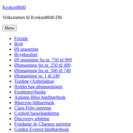
Videre
Krokus8840
til
Velkommen til Krokus8840.DK
indhold
Menu
Forside
Boje
Øl smagning
Bryghusliste
Øl smagning fra nr. 750 til 999
Ølsmagning fra nr. 250 til 499
Ølsmagning fra nr. 500 til 749
Ølsmagning nr. 1 til 249
Topliste (Anbefaling)
Holdet bag ølsmagningen
Frugttræer/buske
Autumn Bliss hindbærbusk
Bluecrop blåbærbusk
Clara Friijs pæretræ
Cosford hasselnøddetræ
Discovery æbletræ
Fondante de Charneu pæretræ
Golden Everest hindbærbusk