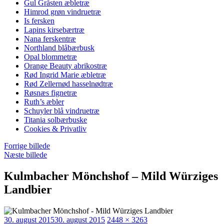
Gul Gråsten æbletræ
Himrod grøn vindruetræ
Is fersken
Lapins kirsebærtræ
Nana ferskentræ
Northland blåbærbusk
Opal blommetræ
Orange Beauty abrikostræ
Rød Ingrid Marie æbletræ
Rød Zellernød hasselnødtræ
Røsnæs fignetræ
Ruth’s æbler
Schuyler blå vindruetræ
Titania solbærbuske
Cookies & Privatliv
Forrige billede
Næste billede
Kulmbacher Mönchshof – Mild Würziges
Landbier
Udgivet
Faktisk
30. august 2015
30. august 2015
2448 × 3263