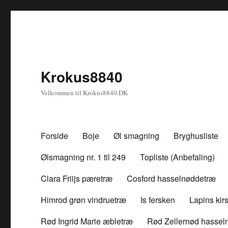
Krokus8840
Velkommen til Krokus8840.DK
Forside
Boje
Øl smagning
Bryghusliste
Ølsmagning nr. 1 til 249
Topliste (Anbefaling)
Clara Friijs pæretræ
Cosford hasselnøddetræ
Himrod grøn vindruetræ
Is fersken
Lapins ki
Rød Ingrid Marie æbletræ
Rød Zellernød hassel