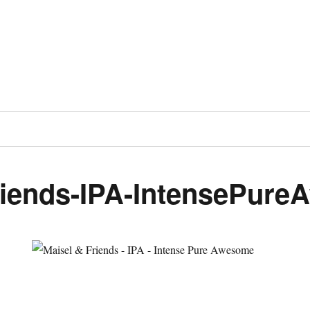
riends-IPA-IntensePur