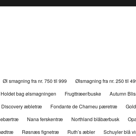
Øl smagning fra nr. 750 til 999
Ølsmagning fra nr. 250 til 4
Holdet bag ølsmagningen
Frugttræer/buske
Autumn Bli
Discovery æbletræ
Fondante de Charneu pæretræ
Gold
rsebærtræ
Nana ferskentræ
Northland blåbærbusk
Opa
nødtræ
Røsnæs fignetræ
Ruth’s æbler
Schuyler blå v