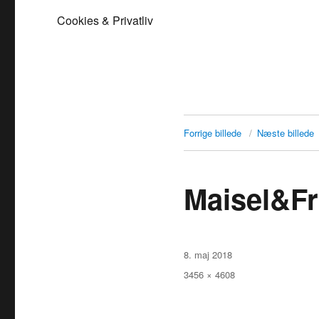
Cookies & Privatliv
Forrige billede
Næste billede
Maisel&F
Udgivet
8. maj 2018
Faktisk
3456 × 4608
størrelse