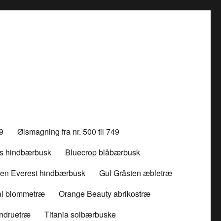
99
Ølsmagning fra nr. 500 til 749
ss hindbærbusk
Bluecrop blåbærbusk
en Everest hindbærbusk
Gul Gråsten æbletræ
l blommetræ
Orange Beauty abrikostræ
indruetræ
Titania solbærbuske