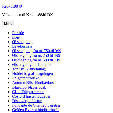
Videre
Krokus8840
til
Velkommen til Krokus8840.DK
indhold
Menu
Forside
Boje
Øl smagning
Bryghusliste
Øl smagning fra nr. 750 til 999
Ølsmagning fra nr. 250 til 499
Ølsmagning fra nr. 500 til 749
Ølsmagning nr. 1 til 249
Topliste (Anbefaling)
Holdet bag ølsmagningen
Frugttræer/buske
Autumn Bliss hindbærbusk
Bluecrop blåbærbusk
Clara Friijs pæretræ
Cosford hasselnøddetræ
Discovery æbletræ
Fondante de Charneu pæretræ
Golden Everest hindbærbusk