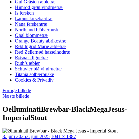
Gul Gråsten æbletræ
Himrod grøn vindruetræ
Is fersken
Lapins kirsebærtræ
Nana ferskentræ
Northland blåbærbusk
Opal blommetræ
Orange Beauty abrikostræ
Rød Ingrid Marie æbletræ
Rød Zellernød hasselnødtræ
Røsnæs fignetræ
Ruth’s æbler
Schuyler blå vindruetræ
Titania solbærbuske
Cookies & Privatliv
Forrige billede
Næste billede
OelluminatiBrewbar-BlackMegaJesus-
ImperialStout
Udgivet
Faktisk
3. juni 2025
3. juni 2025
1041 × 1387