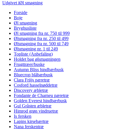
Indlægsnavigation
størrelse
Udgivet i
Øl smagning
Forside
Boje
Øl smagning
Bryghusliste
Øl smagning fra nr. 750 til 999
Ølsmagning fra nr. 250 til 499
Ølsmagning fra nr. 500 til 749
Ølsmagning nr. 1 til 249
Topliste (Anbefaling)
Holdet bag ølsmagningen
Frugttræer/buske
Autumn Bliss hindbærbusk
Bluecrop blåbærbusk
Clara Friijs pæretræ
Cosford hasselnøddetræ
Discovery æbletræ
Fondante de Charneu pæretræ
Golden Everest hindbærbusk
Gul Gråsten æbletræ
Himrod grøn vindruetræ
Is fersken
Lapins kirsebærtræ
Nana ferskentræ