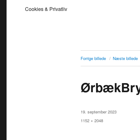
Cookies & Privatliv
Forrige billede
Næste billede
ØrbækBry
Udgivet
19. september 2023
Faktisk
1152 × 2048
størrelse