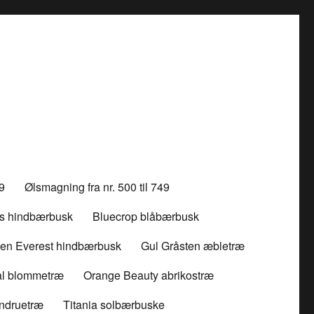
99
Ølsmagning fra nr. 500 til 749
ss hindbærbusk
Bluecrop blåbærbusk
en Everest hindbærbusk
Gul Gråsten æbletræ
l blommetræ
Orange Beauty abrikostræ
indruetræ
Titania solbærbuske