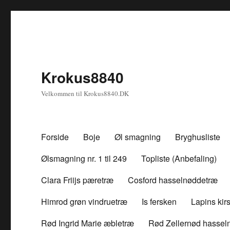
Krokus8840
Velkommen til Krokus8840.DK
Forside
Boje
Øl smagning
Bryghusliste
Ølsmagning nr. 1 til 249
Topliste (Anbefaling)
Clara Friijs pæretræ
Cosford hasselnøddetræ
Himrod grøn vindruetræ
Is fersken
Lapins ki
Rød Ingrid Marie æbletræ
Rød Zellernød hassel