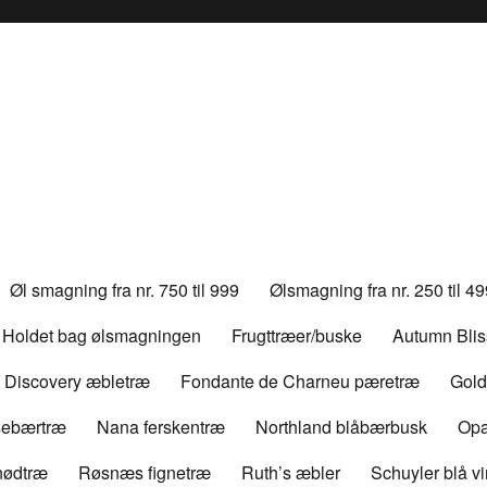
Øl smagning fra nr. 750 til 999
Ølsmagning fra nr. 250 til 4
Holdet bag ølsmagningen
Frugttræer/buske
Autumn Bli
Discovery æbletræ
Fondante de Charneu pæretræ
Gold
rsebærtræ
Nana ferskentræ
Northland blåbærbusk
Opa
nødtræ
Røsnæs fignetræ
Ruth’s æbler
Schuyler blå v