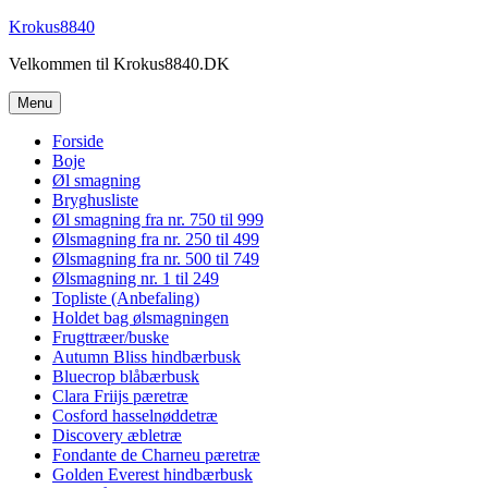
Videre
Krokus8840
til
Velkommen til Krokus8840.DK
indhold
Menu
Forside
Boje
Øl smagning
Bryghusliste
Øl smagning fra nr. 750 til 999
Ølsmagning fra nr. 250 til 499
Ølsmagning fra nr. 500 til 749
Ølsmagning nr. 1 til 249
Topliste (Anbefaling)
Holdet bag ølsmagningen
Frugttræer/buske
Autumn Bliss hindbærbusk
Bluecrop blåbærbusk
Clara Friijs pæretræ
Cosford hasselnøddetræ
Discovery æbletræ
Fondante de Charneu pæretræ
Golden Everest hindbærbusk