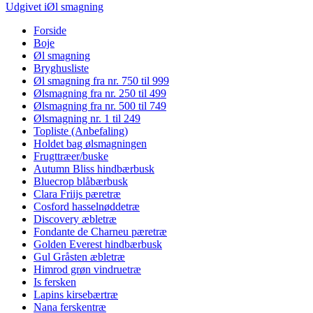
Indlægsnavigation
størrelse
Udgivet i
Øl smagning
Forside
Boje
Øl smagning
Bryghusliste
Øl smagning fra nr. 750 til 999
Ølsmagning fra nr. 250 til 499
Ølsmagning fra nr. 500 til 749
Ølsmagning nr. 1 til 249
Topliste (Anbefaling)
Holdet bag ølsmagningen
Frugttræer/buske
Autumn Bliss hindbærbusk
Bluecrop blåbærbusk
Clara Friijs pæretræ
Cosford hasselnøddetræ
Discovery æbletræ
Fondante de Charneu pæretræ
Golden Everest hindbærbusk
Gul Gråsten æbletræ
Himrod grøn vindruetræ
Is fersken
Lapins kirsebærtræ
Nana ferskentræ