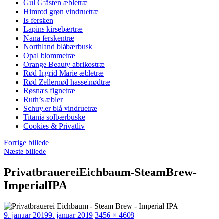
Gul Gråsten æbletræ
Himrod grøn vindruetræ
Is fersken
Lapins kirsebærtræ
Nana ferskentræ
Northland blåbærbusk
Opal blommetræ
Orange Beauty abrikostræ
Rød Ingrid Marie æbletræ
Rød Zellernød hasselnødtræ
Røsnæs fignetræ
Ruth’s æbler
Schuyler blå vindruetræ
Titania solbærbuske
Cookies & Privatliv
Forrige billede
Næste billede
PrivatbrauereiEichbaum-SteamBrew-
ImperialIPA
Udgivet
Faktisk
9. januar 2019
9. januar 2019
3456 × 4608