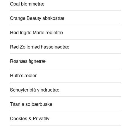
Opal blommetræ
Orange Beauty abrikostræ
Rød Ingrid Marie æbletræ
Rød Zellernød hasselnødtræ
Røsnæs fignetræ
Ruth’s æbler
Schuyler blå vindruetræ
Titania solbærbuske
Cookies & Privatliv