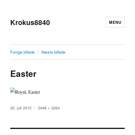
Krokus8840
MENU
Forrige billede
Næste billede
Easter
Udgivet
Faktisk
25. juli 2012
2448 × 3264
størrelse