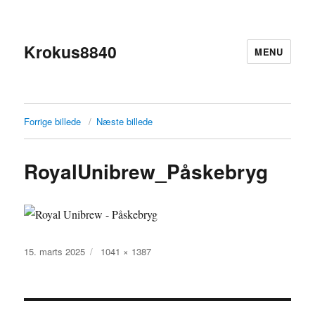
Krokus8840
MENU
Forrige billede
Næste billede
RoyalUnibrew_Påskebryg
Udgivet
Faktisk
15. marts 2025
1041 × 1387
størrelse