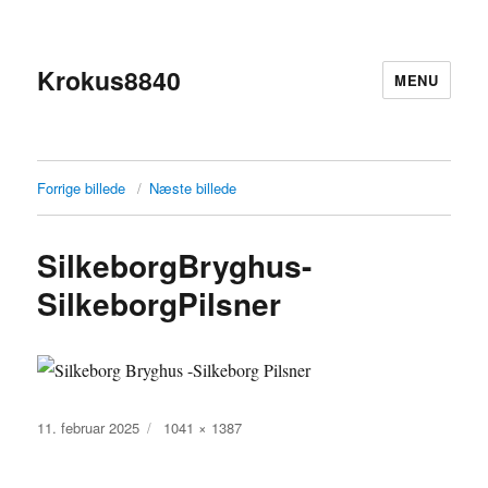
Krokus8840
MENU
Forrige billede
Næste billede
SilkeborgBryghus-
SilkeborgPilsner
Udgivet
Faktisk
11. februar 2025
1041 × 1387
størrelse