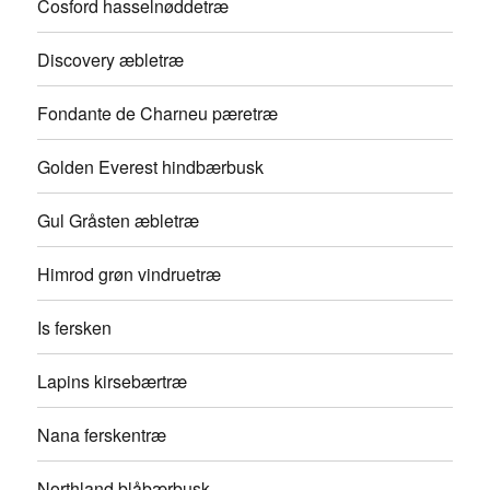
Cosford hasselnøddetræ
Discovery æbletræ
Fondante de Charneu pæretræ
Golden Everest hindbærbusk
Gul Gråsten æbletræ
Himrod grøn vindruetræ
Is fersken
Lapins kirsebærtræ
Nana ferskentræ
Northland blåbærbusk