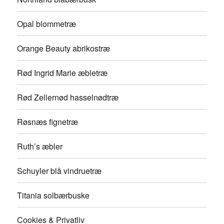
Opal blommetræ
Orange Beauty abrikostræ
Rød Ingrid Marie æbletræ
Rød Zellernød hasselnødtræ
Røsnæs fignetræ
Ruth’s æbler
Schuyler blå vindruetræ
Titania solbærbuske
Cookies & Privatliv