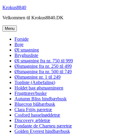
Videre
Krokus8840
til
Velkommen til Krokus8840.DK
indhold
Menu
Forside
Boje
Øl smagning
Bryghusliste
Øl smagning fra nr. 750 til 999
Ølsmagning fra nr. 250 til 499
Ølsmagning fra nr. 500 til 749
Ølsmagning nr. 1 til 249
Topliste (Anbefaling)
Holdet bag ølsmagningen
Frugttræer/buske
Autumn Bliss hindbærbusk
Bluecrop blåbærbusk
Clara Friijs pæretræ
Cosford hasselnøddetræ
Discovery æbletræ
Fondante de Charneu pæretræ
Golden Everest hindbærbusk