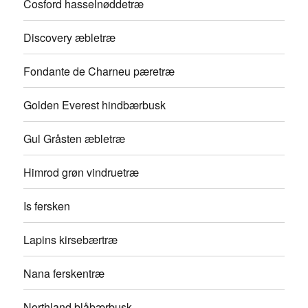
Cosford hasselnøddetræ
Discovery æbletræ
Fondante de Charneu pæretræ
Golden Everest hindbærbusk
Gul Gråsten æbletræ
Himrod grøn vindruetræ
Is fersken
Lapins kirsebærtræ
Nana ferskentræ
Northland blåbærbusk