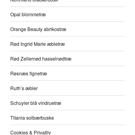
Opal blommetræ
Orange Beauty abrikostræ
Rød Ingrid Marie æbletræ
Rød Zellernød hasselnødtræ
Røsnæs fignetræ
Ruth’s æbler
Schuyler blå vindruetræ
Titania solbærbuske
Cookies & Privatliv