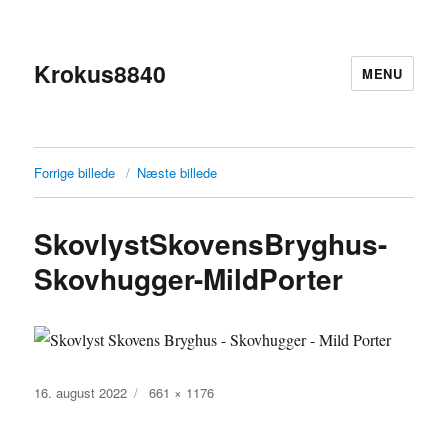
Krokus8840
MENU
Forrige billede
Næste billede
SkovlystSkovensBryghus-
Skovhugger-MildPorter
Udgivet
Faktisk
16. august 2022
661 × 1176
størrelse