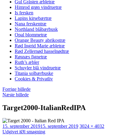
Gul Gråsten æbletræ
Himrod grøn vindruetræ
Is fersken
Lapins kirsebærtræ
Nana ferskentræ
Northland blåbærbusk
Opal blommetræ
Orange Beauty abrikostræ
Rød Ingrid Marie æbletræ
Rød Zellernød hasselnødtræ
Røsnæs fignetræ
Ruth’s æbler
Schuyler blå vindruetræ
Titania solbærbuske
Cookies & Privatliv
Forrige billede
Næste billede
Target2000-ItalianRedIPA
Udgivet
Faktisk
15. september 2019
15. september 2019
3024 × 4032
Indlægsnavigation
størrelse
Udgivet i
Øl smagning