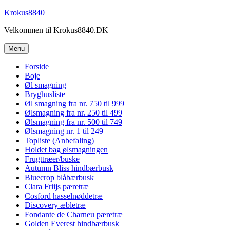
Videre
Krokus8840
til
Velkommen til Krokus8840.DK
indhold
Menu
Forside
Boje
Øl smagning
Bryghusliste
Øl smagning fra nr. 750 til 999
Ølsmagning fra nr. 250 til 499
Ølsmagning fra nr. 500 til 749
Ølsmagning nr. 1 til 249
Topliste (Anbefaling)
Holdet bag ølsmagningen
Frugttræer/buske
Autumn Bliss hindbærbusk
Bluecrop blåbærbusk
Clara Friijs pæretræ
Cosford hasselnøddetræ
Discovery æbletræ
Fondante de Charneu pæretræ
Golden Everest hindbærbusk