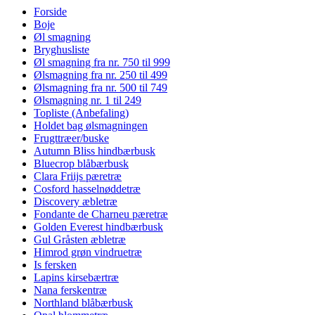
Forside
Boje
Øl smagning
Bryghusliste
Øl smagning fra nr. 750 til 999
Ølsmagning fra nr. 250 til 499
Ølsmagning fra nr. 500 til 749
Ølsmagning nr. 1 til 249
Topliste (Anbefaling)
Holdet bag ølsmagningen
Frugttræer/buske
Autumn Bliss hindbærbusk
Bluecrop blåbærbusk
Clara Friijs pæretræ
Cosford hasselnøddetræ
Discovery æbletræ
Fondante de Charneu pæretræ
Golden Everest hindbærbusk
Gul Gråsten æbletræ
Himrod grøn vindruetræ
Is fersken
Lapins kirsebærtræ
Nana ferskentræ
Northland blåbærbusk