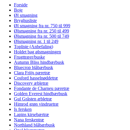
Forside
Boje
Øl smagning
Bryghusliste
Øl smagning fra nr. 750 til 999
Ølsmagning fra nr. 250 til 499
Ølsmagning fra nr. 500 til 749
Ølsmagning nr. 1 til 249
Topliste (Anbefaling)
Holdet bag ølsmagningen
Frugttræer/buske
Autumn Bliss hindbærbusk
Bluecrop blåbærbusk
Clara Friijs pæretræ
Cosford hasselnøddetræ
Discovery æbletræ
Fondante de Charneu pæretræ
Golden Everest hindbærbusk
Gul Gråsten æbletræ
Himrod grøn vindruetræ
Is fersken
Lapins kirsebærtræ
Nana ferskentræ
Northland blåbærbusk