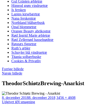
Gul Gråsten æbletræ
Himrod grøn vindruetræ
Is fersken
Lapins kirsebærtræ
Nana ferskentræ
Northland blåbærbusk
Opal blommetræ
Orange Beauty abrikostræ
Rød Ingrid Marie æbletræ
Rød Zellernød hasselnødtræ
Røsnæs fignetræ
Ruth’s æbler
Schuyler blå vindruetræ
Titania solbærbuske
Cookies & Privatliv
Forrige billede
Næste billede
TheodorSchiøtzBrewing-Anarkist
Udgivet
Faktisk
8. december 2018
8. december 2018
3456 × 4608
Indlægsnavigation
størrelse
Udgivet i
Øl smagning