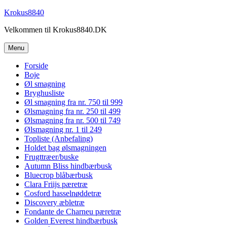
Videre
Krokus8840
til
Velkommen til Krokus8840.DK
indhold
Menu
Forside
Boje
Øl smagning
Bryghusliste
Øl smagning fra nr. 750 til 999
Ølsmagning fra nr. 250 til 499
Ølsmagning fra nr. 500 til 749
Ølsmagning nr. 1 til 249
Topliste (Anbefaling)
Holdet bag ølsmagningen
Frugttræer/buske
Autumn Bliss hindbærbusk
Bluecrop blåbærbusk
Clara Friijs pæretræ
Cosford hasselnøddetræ
Discovery æbletræ
Fondante de Charneu pæretræ
Golden Everest hindbærbusk