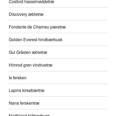
Cosford hasselnøddetræ
Discovery æbletræ
Fondante de Charneu pæretræ
Golden Everest hindbærbusk
Gul Gråsten æbletræ
Himrod grøn vindruetræ
Is fersken
Lapins kirsebærtræ
Nana ferskentræ
Northland blåbærbusk