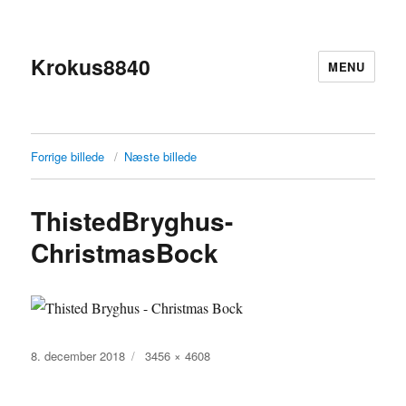
Krokus8840
MENU
Forrige billede
Næste billede
ThistedBryghus-
ChristmasBock
Udgivet
Faktisk
8. december 2018
3456 × 4608
størrelse