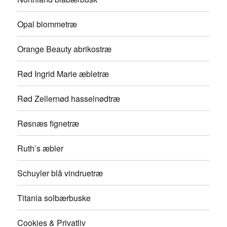
Opal blommetræ
Orange Beauty abrikostræ
Rød Ingrid Marie æbletræ
Rød Zellernød hasselnødtræ
Røsnæs fignetræ
Ruth’s æbler
Schuyler blå vindruetræ
Titania solbærbuske
Cookies & Privatliv