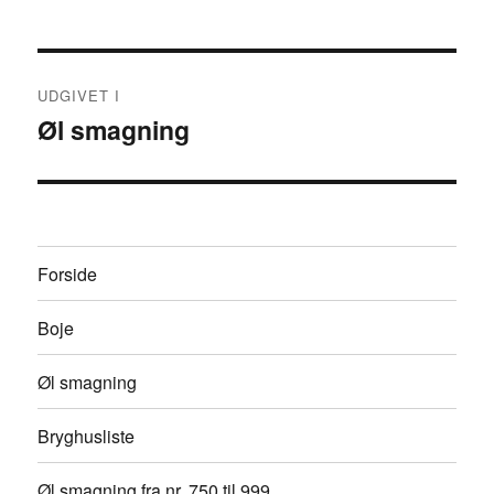
Indlægsnavigation
UDGIVET I
Øl smagning
Forside
Boje
Øl smagning
Bryghusliste
Øl smagning fra nr. 750 til 999