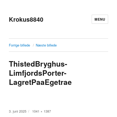
Krokus8840
MENU
Forrige billede
Næste billede
ThistedBryghus-
LimfjordsPorter-
LagretPaaEgetrae
Udgivet
Faktisk
3. juni 2025
1041 × 1387
størrelse