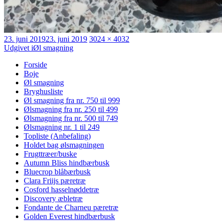
Udgivet
Faktisk
23. juni 2019
23. juni 2019
3024 × 4032
Indlægsnavigation
størrelse
Udgivet i
Øl smagning
Forside
Boje
Øl smagning
Bryghusliste
Øl smagning fra nr. 750 til 999
Ølsmagning fra nr. 250 til 499
Ølsmagning fra nr. 500 til 749
Ølsmagning nr. 1 til 249
Topliste (Anbefaling)
Holdet bag ølsmagningen
Frugttræer/buske
Autumn Bliss hindbærbusk
Bluecrop blåbærbusk
Clara Friijs pæretræ
Cosford hasselnøddetræ
Discovery æbletræ
Fondante de Charneu pæretræ
Golden Everest hindbærbusk