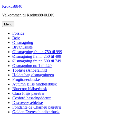
Videre
Krokus8840
til
Velkommen til Krokus8840.DK
indhold
Menu
Forside
Boje
Øl smagning
Bryghusliste
Øl smagning fra nr. 750 til 999
Ølsmagning fra nr. 250 til 499
Ølsmagning fra nr. 500 til 749
Ølsmagning nr. 1 til 249
Topliste (Anbefaling)
Holdet bag ølsmagningen
Frugttræer/buske
Autumn Bliss hindbærbusk
Bluecrop blåbærbusk
Clara Friijs pæretræ
Cosford hasselnøddetræ
Discovery æbletræ
Fondante de Charneu pæretræ
Golden Everest hindbærbusk