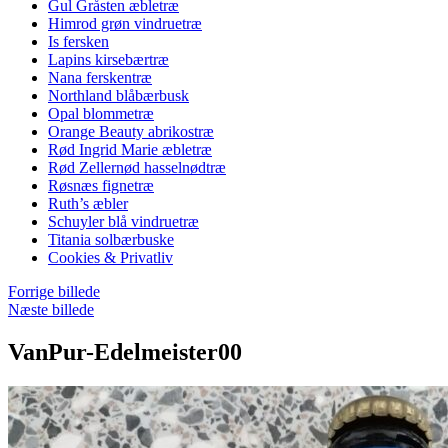
Gul Gråsten æbletræ
Himrod grøn vindruetræ
Is fersken
Lapins kirsebærtræ
Nana ferskentræ
Northland blåbærbusk
Opal blommetræ
Orange Beauty abrikostræ
Rød Ingrid Marie æbletræ
Rød Zellernød hasselnødtræ
Røsnæs fignetræ
Ruth’s æbler
Schuyler blå vindruetræ
Titania solbærbuske
Cookies & Privatliv
Forrige billede
Næste billede
VanPur-Edelmeister00