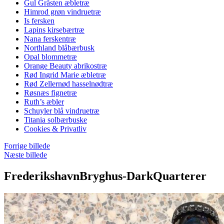
Gul Gråsten æbletræ
Himrod grøn vindruetræ
Is fersken
Lapins kirsebærtræ
Nana ferskentræ
Northland blåbærbusk
Opal blommetræ
Orange Beauty abrikostræ
Rød Ingrid Marie æbletræ
Rød Zellernød hasselnødtræ
Røsnæs fignetræ
Ruth’s æbler
Schuyler blå vindruetræ
Titania solbærbuske
Cookies & Privatliv
Forrige billede
Næste billede
FrederikshavnBryghus-DarkQuarterer