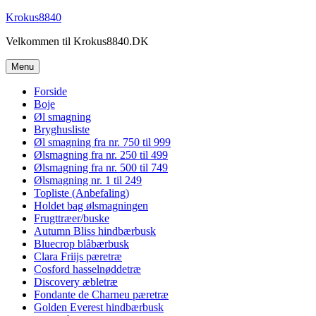
Videre
Krokus8840
til
Velkommen til Krokus8840.DK
indhold
Menu
Forside
Boje
Øl smagning
Bryghusliste
Øl smagning fra nr. 750 til 999
Ølsmagning fra nr. 250 til 499
Ølsmagning fra nr. 500 til 749
Ølsmagning nr. 1 til 249
Topliste (Anbefaling)
Holdet bag ølsmagningen
Frugttræer/buske
Autumn Bliss hindbærbusk
Bluecrop blåbærbusk
Clara Friijs pæretræ
Cosford hasselnøddetræ
Discovery æbletræ
Fondante de Charneu pæretræ
Golden Everest hindbærbusk