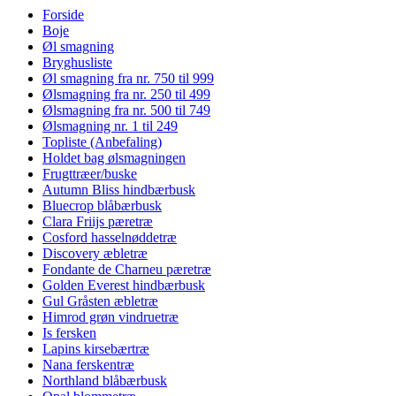
Forside
Boje
Øl smagning
Bryghusliste
Øl smagning fra nr. 750 til 999
Ølsmagning fra nr. 250 til 499
Ølsmagning fra nr. 500 til 749
Ølsmagning nr. 1 til 249
Topliste (Anbefaling)
Holdet bag ølsmagningen
Frugttræer/buske
Autumn Bliss hindbærbusk
Bluecrop blåbærbusk
Clara Friijs pæretræ
Cosford hasselnøddetræ
Discovery æbletræ
Fondante de Charneu pæretræ
Golden Everest hindbærbusk
Gul Gråsten æbletræ
Himrod grøn vindruetræ
Is fersken
Lapins kirsebærtræ
Nana ferskentræ
Northland blåbærbusk