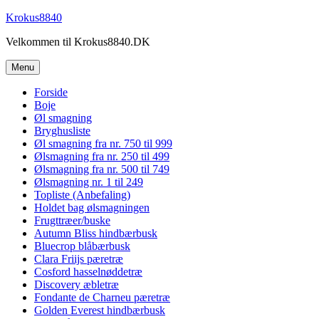
Videre
Krokus8840
til
Velkommen til Krokus8840.DK
indhold
Menu
Forside
Boje
Øl smagning
Bryghusliste
Øl smagning fra nr. 750 til 999
Ølsmagning fra nr. 250 til 499
Ølsmagning fra nr. 500 til 749
Ølsmagning nr. 1 til 249
Topliste (Anbefaling)
Holdet bag ølsmagningen
Frugttræer/buske
Autumn Bliss hindbærbusk
Bluecrop blåbærbusk
Clara Friijs pæretræ
Cosford hasselnøddetræ
Discovery æbletræ
Fondante de Charneu pæretræ
Golden Everest hindbærbusk