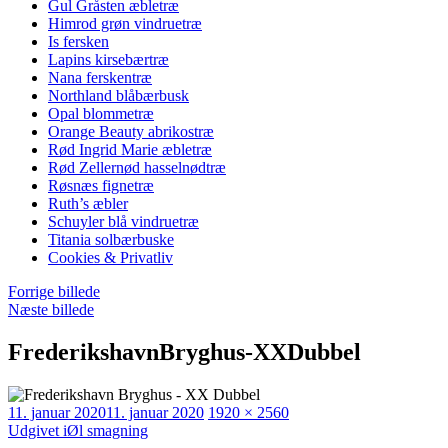
Gul Gråsten æbletræ
Himrod grøn vindruetræ
Is fersken
Lapins kirsebærtræ
Nana ferskentræ
Northland blåbærbusk
Opal blommetræ
Orange Beauty abrikostræ
Rød Ingrid Marie æbletræ
Rød Zellernød hasselnødtræ
Røsnæs fignetræ
Ruth’s æbler
Schuyler blå vindruetræ
Titania solbærbuske
Cookies & Privatliv
Forrige billede
Næste billede
FrederikshavnBryghus-XXDubbel
Udgivet
Faktisk
11. januar 2020
11. januar 2020
1920 × 2560
Indlægsnavigation
størrelse
Udgivet i
Øl smagning