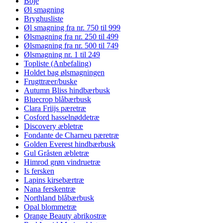
Boje
Øl smagning
Bryghusliste
Øl smagning fra nr. 750 til 999
Ølsmagning fra nr. 250 til 499
Ølsmagning fra nr. 500 til 749
Ølsmagning nr. 1 til 249
Topliste (Anbefaling)
Holdet bag ølsmagningen
Frugttræer/buske
Autumn Bliss hindbærbusk
Bluecrop blåbærbusk
Clara Friijs pæretræ
Cosford hasselnøddetræ
Discovery æbletræ
Fondante de Charneu pæretræ
Golden Everest hindbærbusk
Gul Gråsten æbletræ
Himrod grøn vindruetræ
Is fersken
Lapins kirsebærtræ
Nana ferskentræ
Northland blåbærbusk
Opal blommetræ
Orange Beauty abrikostræ