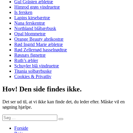
Gul Gråsten æbletræ
Himrod grøn vindruetræ
Is fersken
Lapins kirsebærtræ
Nana ferskentræ
Northland blåbærbusk
Opal blommetræ
Orange Beauty abrikostræ
Rød Ingrid Marie æbletræ
Rød Zellernød hasselnødtræ
Røsnæs fignetræ
Ruth’s æbler
Schuyler blå vindruetræ
Titania solbærbuske
Cookies & Privatliv
Hov! Den side findes ikke.
Det ser ud til, at vi ikke kan finde det, du leder efter. Måske vil en
søgning hjælpe.
Søg
Søg
efter:
Forside