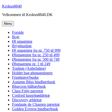
Videre
Krokus8840
til
Velkommen til Krokus8840.DK
indhold
Menu
Forside
Boje
Øl smagning
Bryghusliste
Øl smagning fra nr. 750 til 999
Ølsmagning fra nr. 250 til 499
Ølsmagning fra nr. 500 til 749
Ølsmagning nr. 1 til 249
Topliste (Anbefaling)
Holdet bag ølsmagningen
Frugttræer/buske
Autumn Bliss hindbærbusk
Bluecrop blåbærbusk
Clara Friijs pæretræ
Cosford hasselnøddetræ
Discovery æbletræ
Fondante de Charneu pæretræ
Golden Everest hindbærbusk