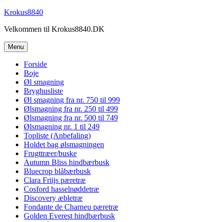
Videre
Krokus8840
til
Velkommen til Krokus8840.DK
indhold
Menu
Forside
Boje
Øl smagning
Bryghusliste
Øl smagning fra nr. 750 til 999
Ølsmagning fra nr. 250 til 499
Ølsmagning fra nr. 500 til 749
Ølsmagning nr. 1 til 249
Topliste (Anbefaling)
Holdet bag ølsmagningen
Frugttræer/buske
Autumn Bliss hindbærbusk
Bluecrop blåbærbusk
Clara Friijs pæretræ
Cosford hasselnøddetræ
Discovery æbletræ
Fondante de Charneu pæretræ
Golden Everest hindbærbusk