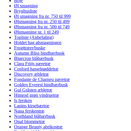
Boje
Øl smagning
Bryghusliste
Øl smagning fra nr. 750 til 999
Ølsmagning fra nr. 250 til 499
Ølsmagning fra nr. 500 til 749
Ølsmagning nr. 1 til 249
Topliste (Anbefaling)
Holdet bag ølsmagningen
Frugttræer/buske
Autumn Bliss hindbærbusk
Bluecrop blåbærbusk
Clara Friijs pæretræ
Cosford hasselnøddetræ
Discovery æbletræ
Fondante de Charneu pæretræ
Golden Everest hindbærbusk
Gul Gråsten æbletræ
Himrod grøn vindruetræ
Is fersken
Lapins kirsebærtræ
Nana ferskentræ
Northland blåbærbusk
Opal blommetræ
Orange Beauty abrikostræ