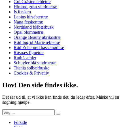
Gul Gråsten æbletræ
Himrod grøn vindruetræ
Is fersken
Lapins kirsebærtræ
Nana ferskentræ
Northland blåbærbusk
Opal blommetræ
Orange Beauty abrikostræ
Rød Ingrid Marie æbletræ
Rød Zellernød hasselnødtræ
Røsnæs fignetræ
Ruth’s æbler
Schuyler blå vindruetræ
Titania solbærbuske
Cookies & Privatliv
Hov! Den side findes ikke.
Det ser ud til, at vi ikke kan finde det, du leder efter. Måske vil en
søgning hjælpe.
Søg
Søg
efter:
Forside